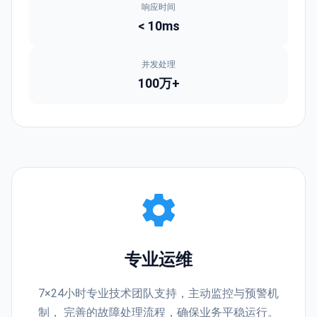
响应时间
< 10ms
并发处理
100万+
专业运维
7×24小时专业技术团队支持，主动监控与预警机
制， 完善的故障处理流程，确保业务平稳运行。