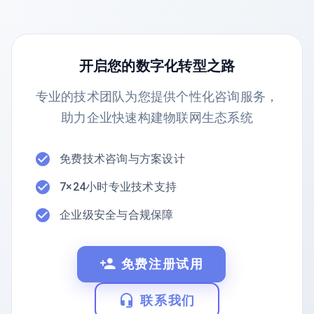
开启您的数字化转型之路
专业的技术团队为您提供个性化咨询服务，
助力企业快速构建物联网生态系统
免费技术咨询与方案设计
7×24小时专业技术支持
企业级安全与合规保障
免费注册试用
联系我们