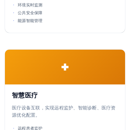
环境实时监测
公共安全保障
能源智能管理
智慧医疗
医疗设备互联，实现远程监护、智能诊断、医疗资
源优化配置。
远程患者监护