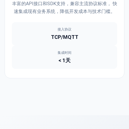
丰富的API接口和SDK支持，兼容主流协议标准， 快
速集成现有业务系统，降低开发成本与技术门槛。
接入协议
TCP/MQTT
集成时间
< 1天