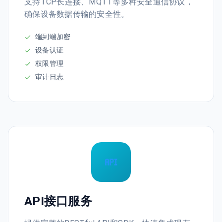
支持TCP长连接、MQTT等多种安全通信协议，
确保设备数据传输的安全性。
端到端加密
设备认证
权限管理
审计日志
API接口服务