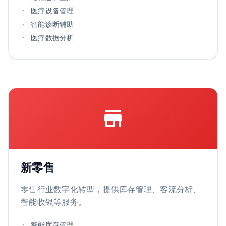
医疗设备管理
智能诊断辅助
医疗数据分析
新零售
零售行业数字化转型，提供库存管理、客流分析、
智能收银等服务。
智能库存管理