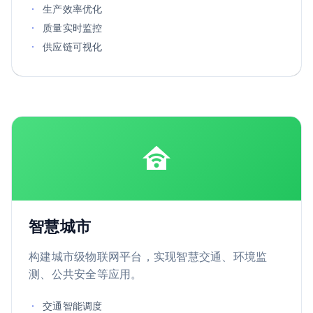
生产效率优化
质量实时监控
供应链可视化
智慧城市
构建城市级物联网平台，实现智慧交通、环境监
测、公共安全等应用。
交通智能调度