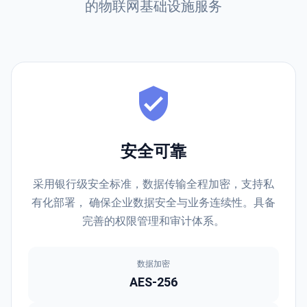
的物联网基础设施服务
安全可靠
采用银行级安全标准，数据传输全程加密，支持私
有化部署， 确保企业数据安全与业务连续性。具备
完善的权限管理和审计体系。
数据加密
AES-256