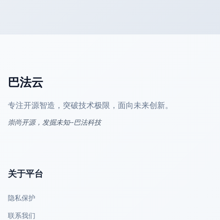
巴法云
专注开源智造，突破技术极限，面向未来创新。
崇尚开源，发掘未知--巴法科技
关于平台
隐私保护
联系我们